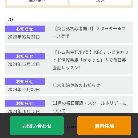
int(1)
【英会話初心者向け】スターター★コ
お知らせ
ース登場
2026年02月21日
【トム先生TV出演!】KBCテレビ夕方ワ
お知らせ
イド情報番組「ぎゅっと」内で毎日英
2024年12月18日
会話レッスン!
お知らせ
年末年始休校のお知らせ
2024年12月02日
11月の祝日開講・スクールホリデーに
お知らせ
ついて
2024年10月15日
お問い合わせ
無料体験
Copyright © 2012 Shane Corporation. All rights reserved.